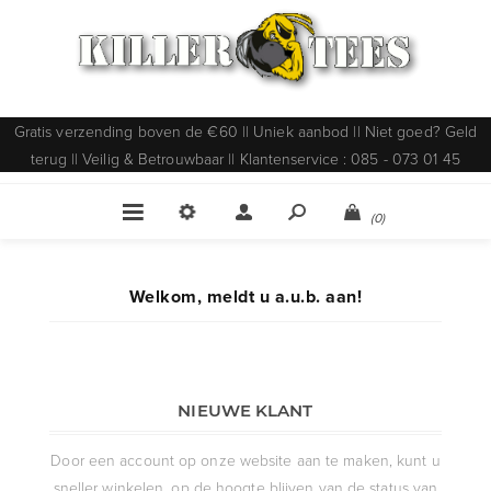
Gratis verzending boven de €60 || Uniek aanbod || Niet goed? Geld
terug || Veilig & Betrouwbaar || Klantenservice : 085 - 073 01 45
(0)
Welkom, meldt u a.u.b. aan!
NIEUWE KLANT
Door een account op onze website aan te maken, kunt u
sneller winkelen, op de hoogte blijven van de status van