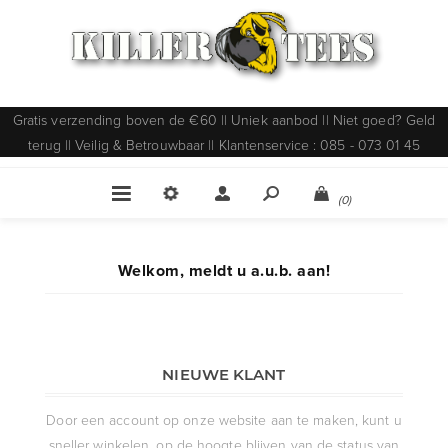
Gratis verzending boven de €60 || Uniek aanbod || Niet goed? Geld
terug || Veilig & Betrouwbaar || Klantenservice : 085 - 073 01 45
(0)
Welkom, meldt u a.u.b. aan!
NIEUWE KLANT
Door een account op onze website aan te maken, kunt u
sneller winkelen, op de hoogte blijven van de status van