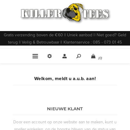
Gratis verzending boven de €60 || Uniek aanbod || Niet goed? Geld
terug || Veilig & Betrouwbaar || Klantenservice : 085 - 073 01 45
(0)
Welkom, meldt u a.u.b. aan!
NIEUWE KLANT
Door een account op onze website aan te maken, kunt u
sneller winkelen, op de hoogte blijven van de status van