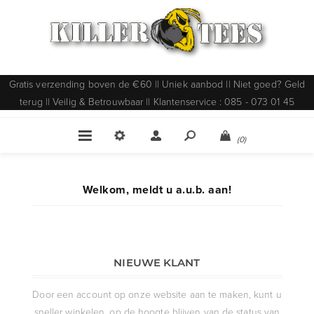
Gratis verzending boven de €60 || Uniek aanbod || Niet goed? Geld
terug || Veilig & Betrouwbaar || Klantenservice : 085 - 073 01 45
(0)
Welkom, meldt u a.u.b. aan!
NIEUWE KLANT
Door een account op onze website aan te maken, kunt u
sneller winkelen, op de hoogte blijven van de status van