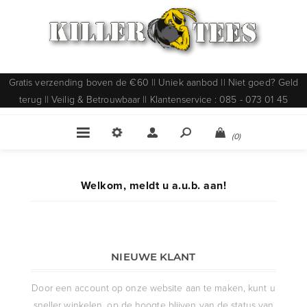
Gratis verzending boven de €60 || Uniek aanbod || Niet goed? Geld
terug || Veilig & Betrouwbaar || Klantenservice : 085 - 073 01 45
(0)
Welkom, meldt u a.u.b. aan!
NIEUWE KLANT
Door een account op onze website aan te maken, kunt u
sneller winkelen, op de hoogte blijven van de status van