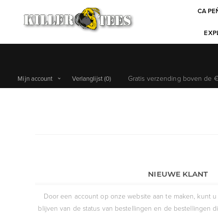
CA PE
EXPL
Gratis verzending boven de €6
Mijn account
Verlanglijst
(0)
NIEUWE KLANT
Door een account op onze website aan te maken, kunt u 
blijven van de status van bestellingen en de bestellingen 