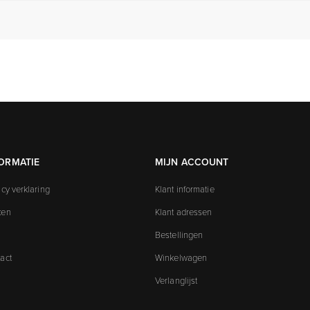
ORMATIE
MIJN ACCOUNT
acy verklaring
Klant informatie
ken
Klant adressen
Bestellingen
act
Winkelwagen
Verlanglijst