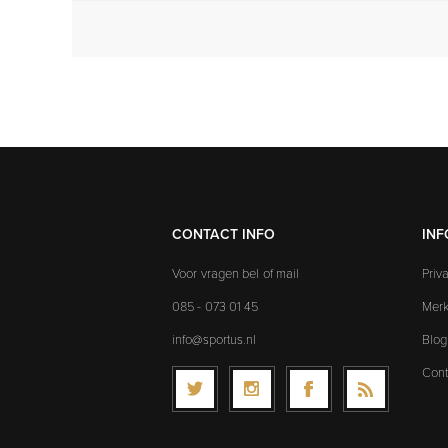
CONTACT INFO
INF
Voor vragen bel of mail
Priv
085 - 073 01 45
Mer
info@sportus.nl
Blog
Cont