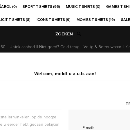
ÑAROL (0)
SPORT T-SHIRTS (95)
MUSIC T-SHIRTS (0)
GAMES T-SHI
ICIT T-SHIRTS (8)
ICONS T-SHIRTS (9)
MOVIES T-SHIRTS (19)
SALE
0 || Uniek aanbod || Niet goed? Geld terug || Veilig & Betrouwbaar || Kl
Welkom, meldt u a.u.b. aan!
T
sneller winkelen, op de hoogte
die u eerder hebt gedaan bekijken
E-mail: