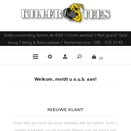
Gratis verzending boven de €60 || Uniek aanbod || Niet goed? Geld
terug || Veilig & Betrouwbaar || Klantenservice : 085 - 073 01 45
(0)
Welkom, meldt u a.u.b. aan!
NIEUWE KLANT
Door een account op onze website aan te maken, kunt u
sneller winkelen, op de hoogte blijven van de status van