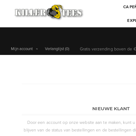
CA PE
EXPL
Mijn account
Verlanglijst
(0)
Gratis verzending boven de €6
NIEUWE KLANT
Door een account op onze website aan te maken, kunt u 
blijven van de status van bestellingen en de bestellingen 