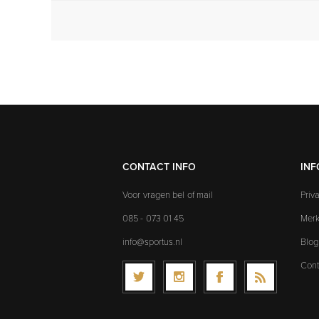
CONTACT INFO
INF
Voor vragen bel of mail
Priv
085 - 073 01 45
Mer
info@sportus.nl
Blog
Cont