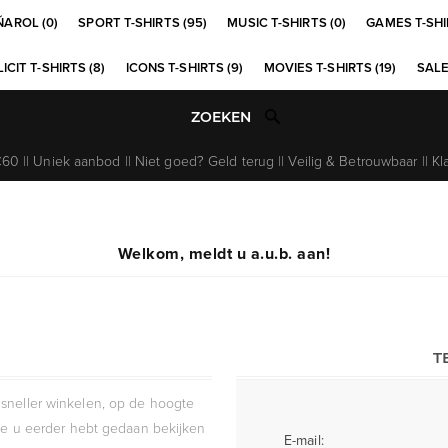
ÑAROL (0)
SPORT T-SHIRTS (95)
MUSIC T-SHIRTS (0)
GAMES T-SHI
ICIT T-SHIRTS (8)
ICONS T-SHIRTS (9)
MOVIES T-SHIRTS (19)
SALE
0 || Uniek aanbod || Niet goed? Geld terug || Veilig & Betrouwbaar || Kl
Welkom, meldt u a.u.b. aan!
T
sneller winkelen, op de hoogte
die u eerder hebt gedaan bekijken
E-mail: