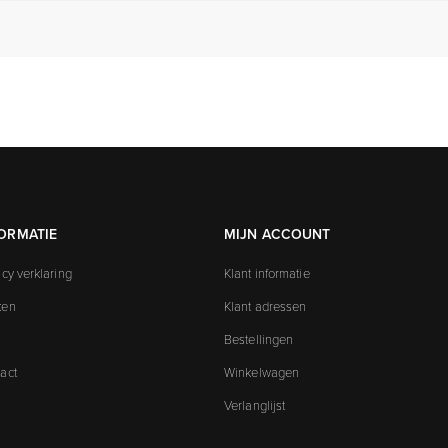
ORMATIE
MIJN ACCOUNT
acy verklaring
Klant informatie
ken
Klant adressen
Bestellingen
act
Winkelwagen
Verlanglijst