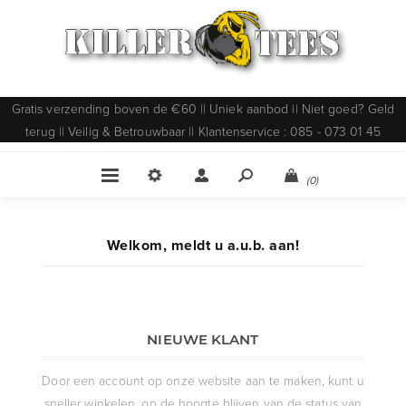
Gratis verzending boven de €60 || Uniek aanbod || Niet goed? Geld
terug || Veilig & Betrouwbaar || Klantenservice : 085 - 073 01 45
(0)
Welkom, meldt u a.u.b. aan!
NIEUWE KLANT
Door een account op onze website aan te maken, kunt u
sneller winkelen, op de hoogte blijven van de status van