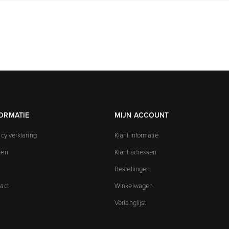
ORMATIE
MIJN ACCOUNT
acy verklaring
Klant informatie
ken
Klant adressen
Bestellingen
act
Winkelwagen
Verlanglijst