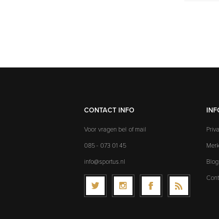
CONTACT INFO
INF
Voor vragen bel of mail
Priv
085 - 073 01 45
Mer
info@sportus.nl
Blog
Cont