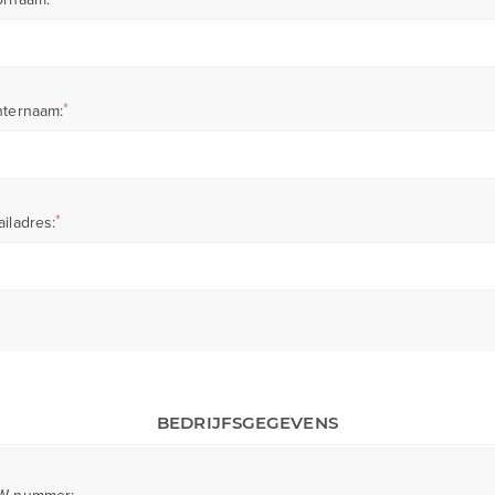
*
hternaam:
*
iladres:
BEDRIJFSGEGEVENS