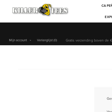
CA PE
EXPL
Mijn account
Verlanglijst
(0)
Gratis verzending boven de €6
Ges
Vo