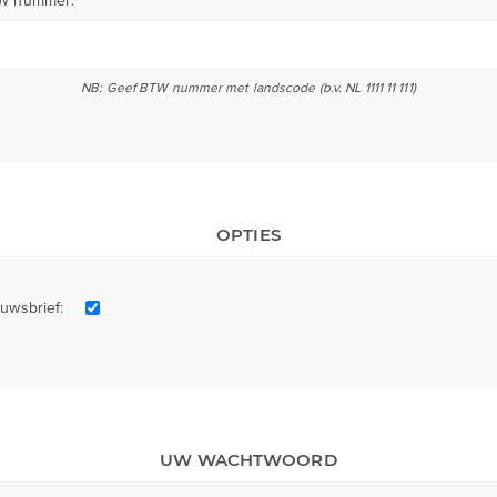
W nummer:
NB: Geef BTW nummer met landscode (b.v. NL 1111 11 111)
OPTIES
uwsbrief:
UW WACHTWOORD