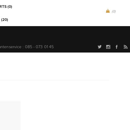
RTS (0)
(0)
 (20)
antenservice : 085 - 073 01 45