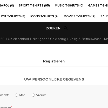
ÑAROL (0)
SPORT T-SHIRTS (95)
MUSIC T-SHIRTS (0)
GAMES T-SHI
ICIT T-SHIRTS (8)
ICONS T-SHIRTS (9)
MOVIES T-SHIRTS (19)
SALE
0 || Uniek aanbod || Niet goed? Geld terug || Veilig & Betrouwbaar || Kl
Registreren
UW PERSOONLIJKE GEGEVENS
Man
Vrouw
lacht:
*
ornaam: