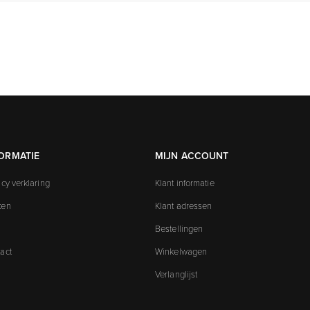
ORMATIE
MIJN ACCOUNT
acy verklaring
Klant informatie
ken
Klant adressen
Bestellingen
act
Winkelwagen
Verlanglijst