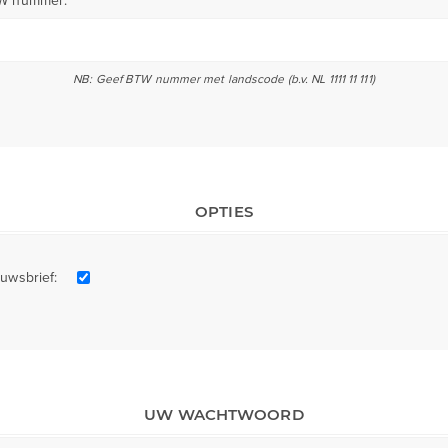
W nummer:
NB: Geef BTW nummer met landscode (b.v. NL 1111 11 111)
OPTIES
uwsbrief:
UW WACHTWOORD