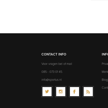
CONTACT INFO
INF
Voor vragen bel of mail
Priv
085 - 073 01 45
Mer
info@sportus.nl
Blog
Cont