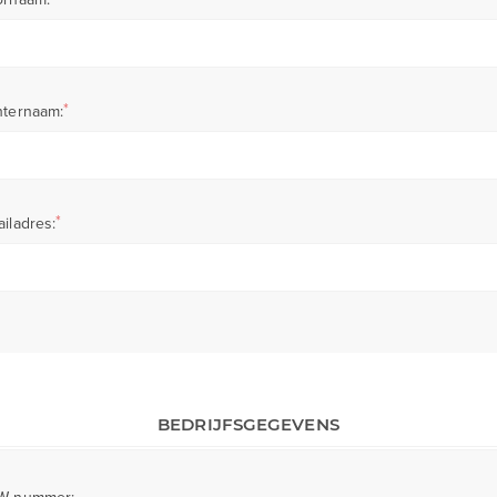
*
hternaam:
*
iladres:
BEDRIJFSGEGEVENS