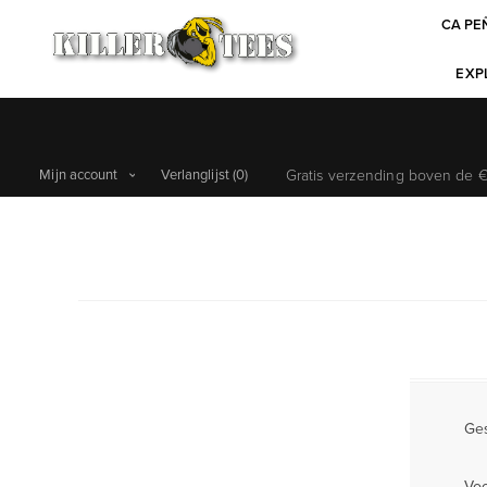
CA PE
EXPL
Mijn account
Verlanglijst
(0)
Gratis verzending boven de €6
Ges
Vo