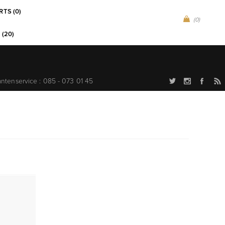
RTS (0)
(0)
 (20)
antenservice : 085 - 073 01 45