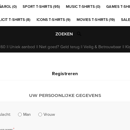
ÑAROL (0)
SPORT T-SHIRTS (95)
MUSIC T-SHIRTS (0)
GAMES T-SHI
ICIT T-SHIRTS (8)
ICONS T-SHIRTS (9)
MOVIES T-SHIRTS (19)
SALE
0 || Uniek aanbod || Niet goed? Geld terug || Veilig & Betrouwbaar || Kl
Registreren
UW PERSOONLIJKE GEGEVENS
Man
Vrouw
lacht:
*
ornaam: