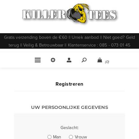
Gratis verzending boven de €60 || Uniek aanbod || Niet goed? Geld
terug || Veilig & Betrouwbaar || Klantenservice : 085 - 073 01 45
(0)
Registreren
UW PERSOONLIJKE GEGEVENS
Geslacht:
Man
Vrouw