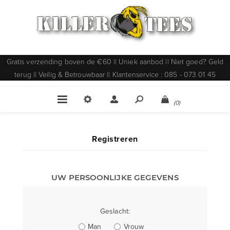
Gratis verzending boven de €60 || Uniek aanbod || Niet goed? Geld
terug || Veilig & Betrouwbaar || Klantenservice : 085 - 073 01 45
(0)
Registreren
UW PERSOONLIJKE GEGEVENS
Geslacht:
Man
Vrouw