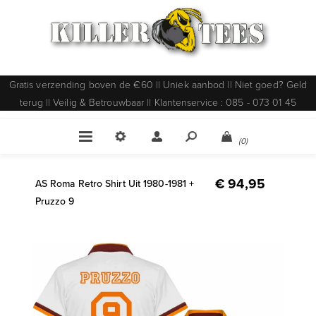
Gratis verzending boven de €60 || Uniek aanbod || Niet goed? Geld
terug || Veilig & Betrouwbaar || Klantenservice : 085 - 073 01 45
(0)
€ 94,95
AS Roma Retro Shirt Uit 1980-1981 +
Pruzzo 9