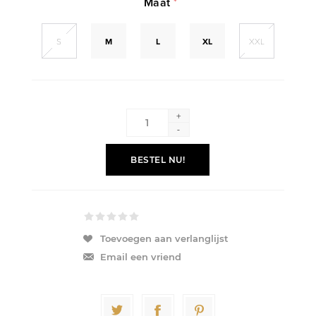
Maat
*
S
M
L
XL
XXL
+
-
BESTEL NU!
Toevoegen aan verlanglijst
Email een vriend