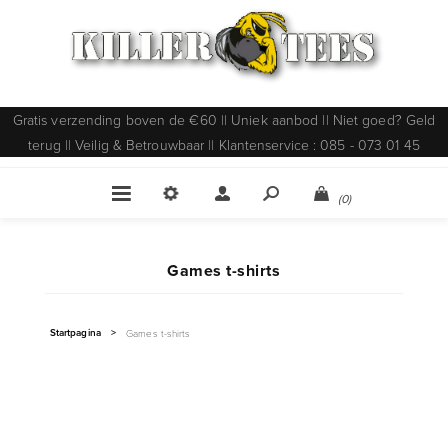
Gratis verzending boven de €60 || Uniek aanbod || Niet goed? Geld
terug || Veilig & Betrouwbaar || Klantenservice : 085 - 073 01 45
(0)
Games t-shirts
Startpagina
>
Games t-shirts