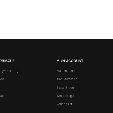
ORMATIE
MIJN ACCOUNT
acy verklaring
Klant informatie
ken
Klant adressen
Bestellingen
act
Winkelwagen
Verlanglijst