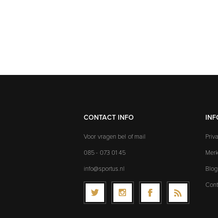
CONTACT INFO
INF
Voor vragen bel of mail
Priv
085 - 073 01 45
Mer
info@sportus.nl
Blog
Cont