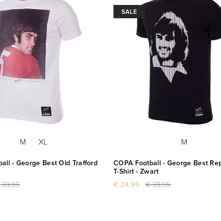
SALE
M
XL
M
ll - George Best Old Trafford
COPA Football - George Best Re
T-Shirt - Zwart
 39,95
€ 24,95
€ 39,95