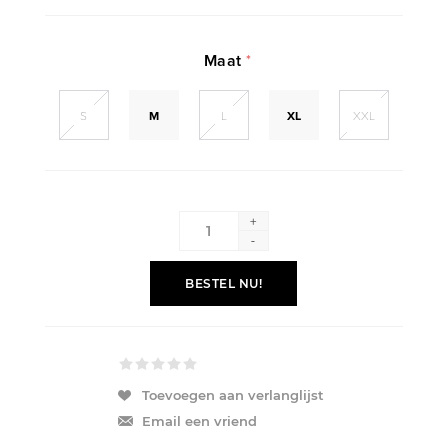
Maat
*
S
M
L
XL
XXL
+
-
BESTEL NU!
Toevoegen aan verlanglijst
Email een vriend