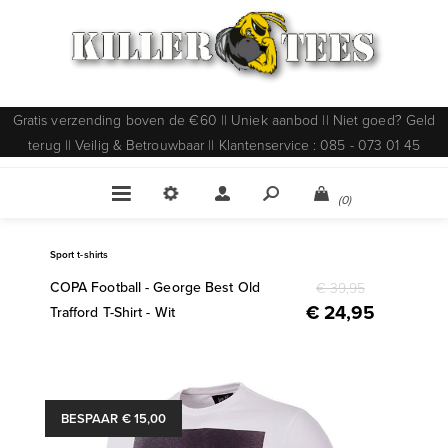
Gratis verzending boven de €60 || Uniek aanbod || Niet goed? Geld
terug || Veilig & Betrouwbaar || Klantenservice : 085 - 073 01 45
(0)
Sport t-shirts
COPA Football - George Best Old
€ 39,95
€ 24,95
Trafford T-Shirt - Wit
BESPAAR € 15,00