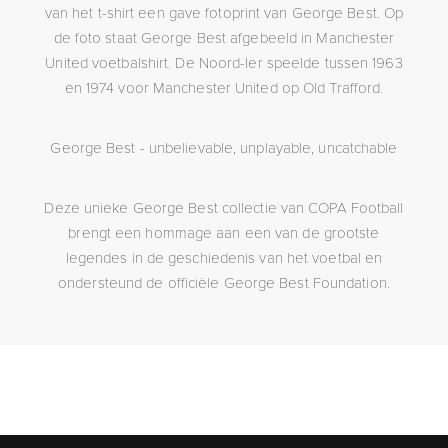
van het t-shirt een gave fotoprint van George Best. Op
de foto staat George Best afgebeeld in Manchester
United voetbalshirt. De Noord-Ier speelde tussen 1963
en 1974 voor Manchester United op Old Trafford.
George Best - unbelievable, unplayable, uncatchable
Deze unieke George Best collectie van COPA Football
brengt een hommage aan een van de grootste
legendes in de geschiedenis van het voetbal en
ondersteund de officiële George Best Foundation.