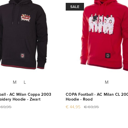
SALE
M
L
M
all - AC Milan Coppa 2003
COPA Football - AC Milan CL 2
idery Hoodie - Zwart
Hoodie - Rood
 69,95
€ 44,95
€ 69,95