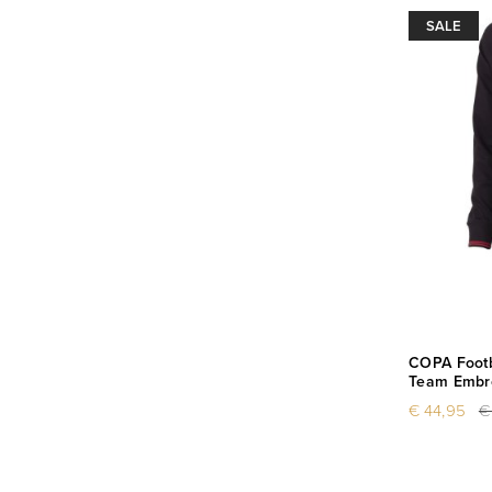
SALE
COPA Footb
Team Embro
€ 44,95
€