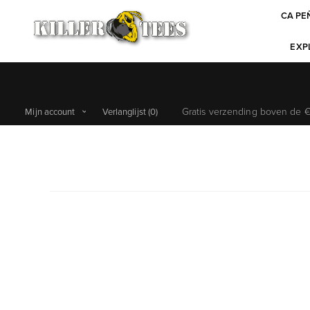
CA PE
EXPL
Gratis verzending boven de €6
Mijn account
Verlanglijst
(0)