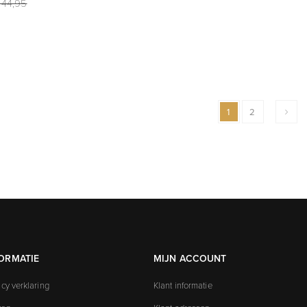
 44,95
1
2
ORMATIE
MIJN ACCOUNT
acy verklaring
Klant informatie