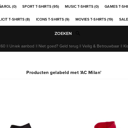
ÑAROL (0)
SPORT T-SHIRTS (95)
MUSIC T-SHIRTS (0)
GAMES T-SHI
ICIT T-SHIRTS (8)
ICONS T-SHIRTS (9)
MOVIES T-SHIRTS (19)
SALE
0 || Uniek aanbod || Niet goed? Geld terug || Veilig & Betrouwbaar || Kl
Producten gelabeld met 'AC Milan'