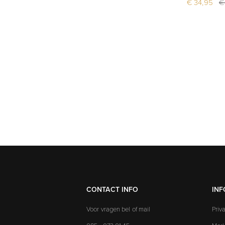
€ 34,95
€
CONTACT INFO
INF
Voor vragen bel of mail
Priv