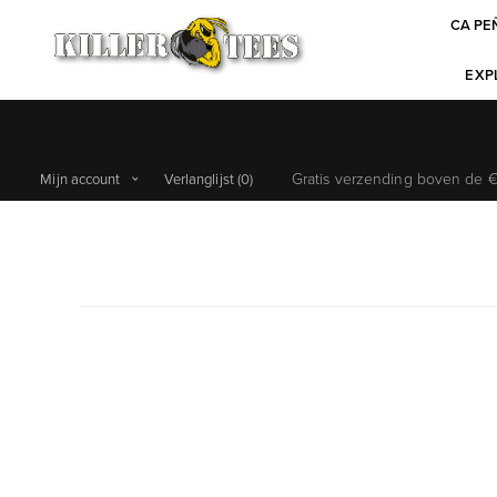
CA PE
EXPL
Gratis verzending boven de €6
Mijn account
Verlanglijst
(0)