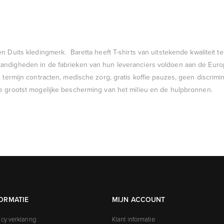
een Duits kledingmerk. Baretta heeft T-shirts van uitstekende kwaliteit
andigheden in de fabrieken van hun leveranciers voldoen aan de Euro
e termijn contracten, medische zorg, gratis koffie pauzes, geen discrim
de grootst mogelijke bescherming van het milieu en de hulpbronnen.
ORMATIE
MIJN ACCOUNT
acy verklaring
Klant informatie