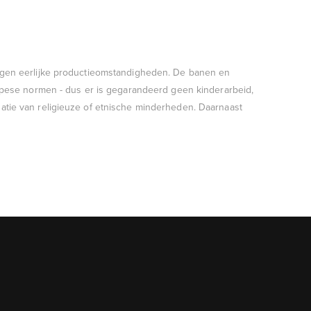
 tegen eerlijke productieomstandigheden. De banen en
pese normen - dus er is gegarandeerd geen kinderarbeid,
inatie van religieuze of etnische minderheden. Daarnaast