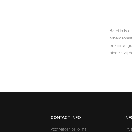
Baretta is 
arbeidsomst
er zijn lang
bieden zij 
CONTACT INFO
INF
Voor vragen bel of mail
Priv