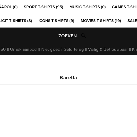
ÑAROL (0)
SPORT T-SHIRTS (95)
MUSIC T-SHIRTS (0)
GAMES T-SHI
ICIT T-SHIRTS (8)
ICONS T-SHIRTS (9)
MOVIES T-SHIRTS (19)
SALE
0 || Uniek aanbod || Niet goed? Geld terug || Veilig & Betrouwbaar || Kl
Baretta