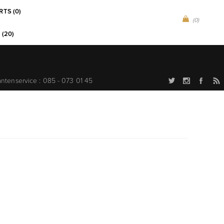
RTS (0)
(0)
 (20)
antenservice : 085 - 073 01 45