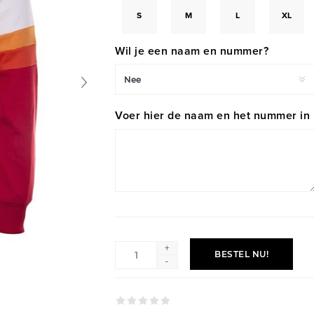
S
M
L
XL
Wil je een naam en nummer?
Voer hier de naam en het nummer in
+
BESTEL NU!
-