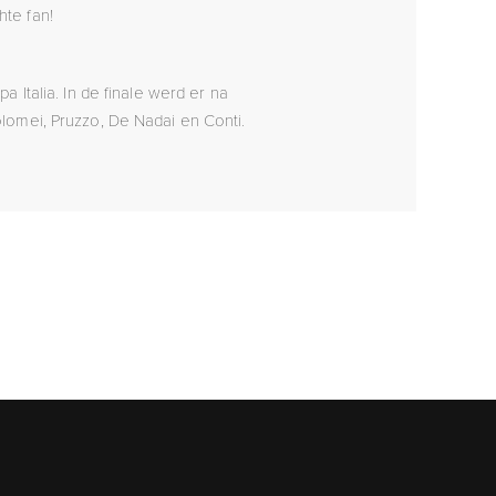
te fan!
Italia. In de finale werd er na
lomei, Pruzzo, De Nadai en Conti.