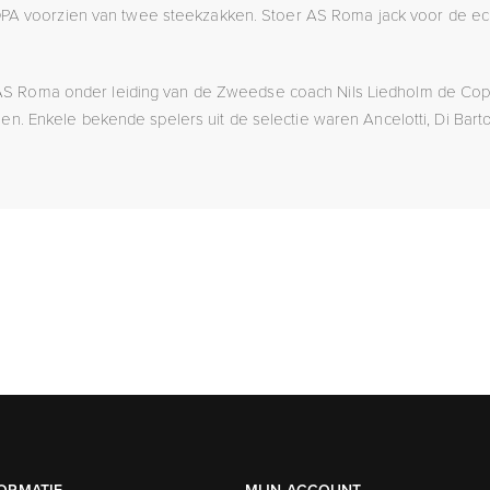
PA voorzien van twee steekzakken. Stoer AS Roma jack voor de ech
S Roma onder leiding van de Zweedse coach Nils Liedholm de Coppa 
n. Enkele bekende spelers uit de selectie waren Ancelotti, Di Barto
ORMATIE
MIJN ACCOUNT