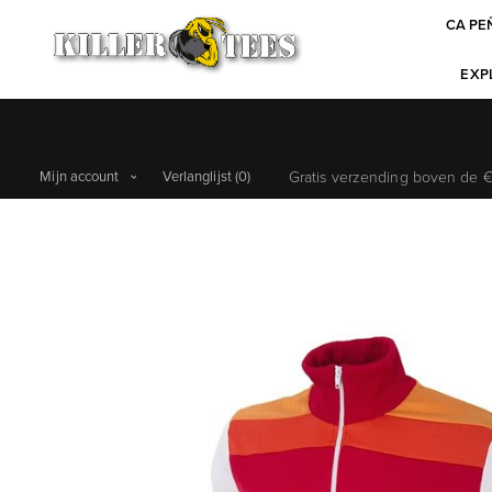
CA PE
EXPL
Mijn account
Verlanglijst
(0)
Gratis verzending boven de €6