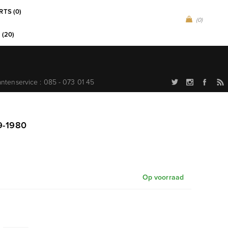
RTS (0)
(0)
 (20)
antenservice : 085 - 073 01 45
9-1980
Op voorraad