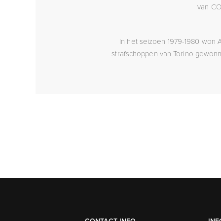
van CO
In het seizoen 1979-1980 won A
strafschoppen van Torino gewonne
CONTACT INFO
INF