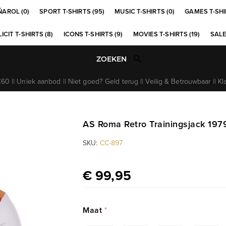
ÑAROL (0)
SPORT T-SHIRTS (95)
MUSIC T-SHIRTS (0)
GAMES T-SHI
ICIT T-SHIRTS (8)
ICONS T-SHIRTS (9)
MOVIES T-SHIRTS (19)
SALE
0 || Uniek aanbod || Niet goed? Geld terug || Veilig & Betrouwbaar || Kl
AS Roma Retro Trainingsjack 197
SKU:
CC-897
€ 99,95
Maat
*