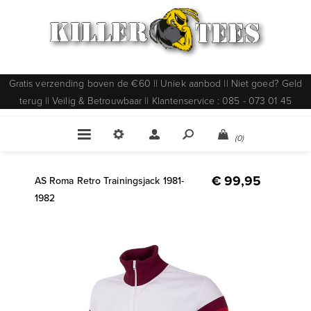
Gratis verzending boven de €60 || Uniek aanbod || Niet goed? Geld
terug || Veilig & Betrouwbaar || Klantenservice : 085 - 073 01 45
(0)
€ 99,95
AS Roma Retro Trainingsjack 1981-
1982