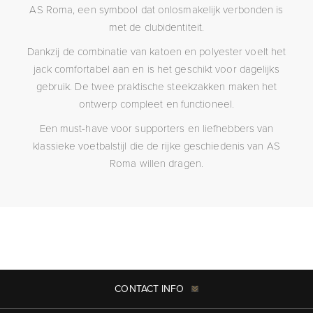
AS Roma, een symbool dat onlosmakelijk verbonden is
met de clubidentiteit.
Dankzij de combinatie van katoen en polyester voelt het
jack comfortabel aan en is het geschikt voor dagelijks
gebruik. De twee praktische steekzakken maken het
ontwerp compleet en functioneel.
Een must-have voor supporters en liefhebbers van
klassieke voetbalstijl die de rijke geschiedenis van AS
Roma willen dragen.
CONTACT INFO