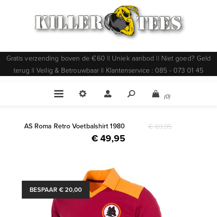
Gratis verzending boven de €60 || Uniek aanbod || Niet goed? Geld
terug || Veilig & Betrouwbaar || Klantenservice : 085 - 073 01 45
(0)
AS Roma Retro Voetbalshirt 1980
€ 69,95
€ 49,95
BESPAAR € 20,00