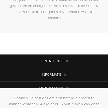
gewonnen en eindigde de Romeinse club in de Serie A
als zesde. De trainer tijdens deze periode was Nils
Liedholm.
CONTACT INFO
INFORMATIE
MIJN ACCOUNT
Cookies Helpen ons om een betere diensten te
Copyright ; 2026 KillerTees. Alle rechten voorbehouden
kunnen verlenen. Als je gebruik wilt maken van onze