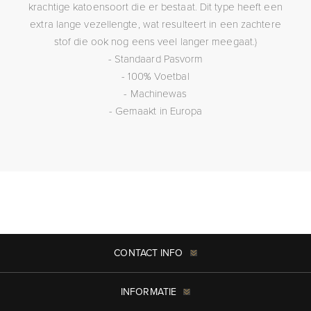
krachtige katoensoort die er bestaat. Dit type heeft een
extra lange vezellengte, wat resulteert in een zachtere
stof die ook nog eens veel langer meegaat.)
- Standaard Pasvorm
- 100% Voetbal
- Machinewas
- Gemaakt in Europa
CONTACT INFO
INFORMATIE