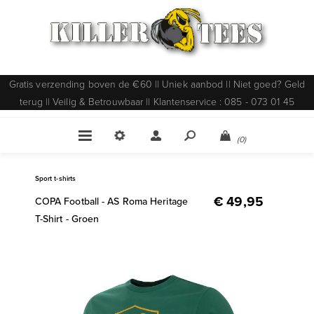
Gratis verzending boven de €60 || Uniek aanbod || Niet goed? Geld
terug || Veilig & Betrouwbaar || Klantenservice : 085 - 073 01 45
(0)
Sport t-shirts
€ 49,95
COPA Football - AS Roma Heritage
T-Shirt - Groen