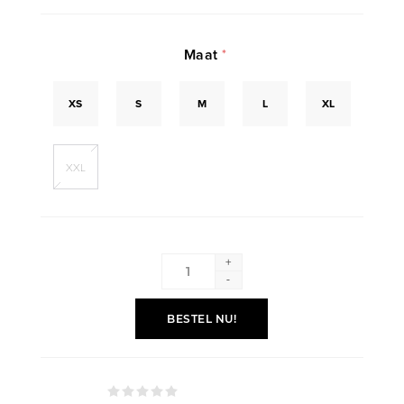
Maat
*
XS
S
M
L
XL
XXL
+
-
BESTEL NU!