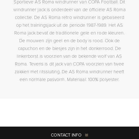
Sportieve AS Roma windrunner van COPA Football. Dit
windrunner jack is onderdeel van de officiële AS Roma
collectie. De AS Roma retro windrunner is gebaseerd
op het trainingsjack uit de periode 1987-1989. Het AS
Roma jack bevat de traditionele gele en rode kleuren.
De mouwen zijn geel en de body is rood. Ook de
capuchon en de biesjes zijn in het donkerrood. De
linkerborst is voorzien van de bekende wolf van AS
Roma. Tevens is dit jack van COPA voorzien van twee
zakken met ritssluiting. De AS Roma windrunner heeft
een normale pasvorm. Materiaal: 100% polyester.
CONTACT INFO