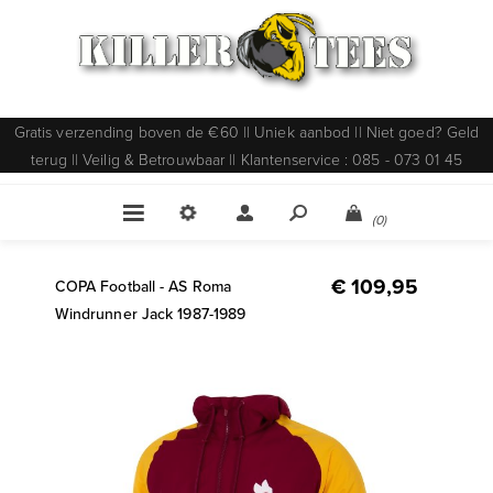
Gratis verzending boven de €60 || Uniek aanbod || Niet goed? Geld
terug || Veilig & Betrouwbaar || Klantenservice : 085 - 073 01 45
(0)
€ 109,95
COPA Football - AS Roma
Windrunner Jack 1987-1989