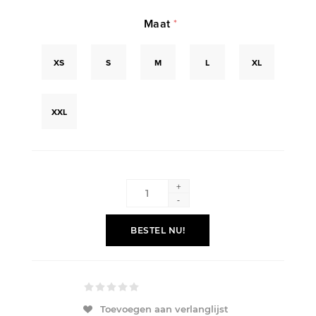
Maat
*
XS
S
M
L
XL
XXL
+
-
BESTEL NU!
Toevoegen aan verlanglijst