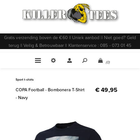
Gratis verzending boven de €60 || Uniek aanbod || Niet goed? Geld
terug || Veilig & Betrouwbaar || Klantenservice : 085 - 073 01 45
(0)
Sport t-shirts
€ 49,95
COPA Football - Bombonera T-Shirt
- Navy