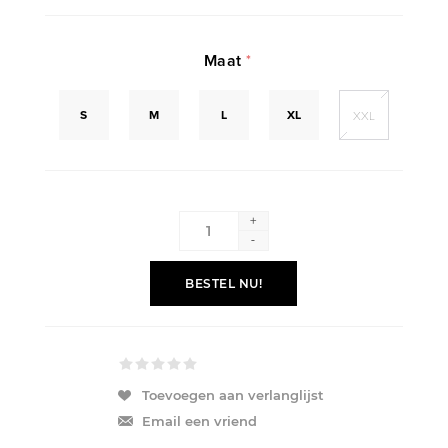
Maat
*
S
M
L
XL
XXL
+
-
BESTEL NU!
Toevoegen aan verlanglijst
Email een vriend