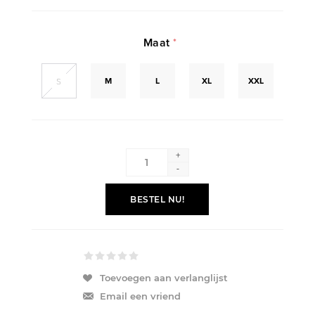
Maat
*
M
L
XL
XXL
S
+
-
BESTEL NU!
Toevoegen aan verlanglijst
Email een vriend