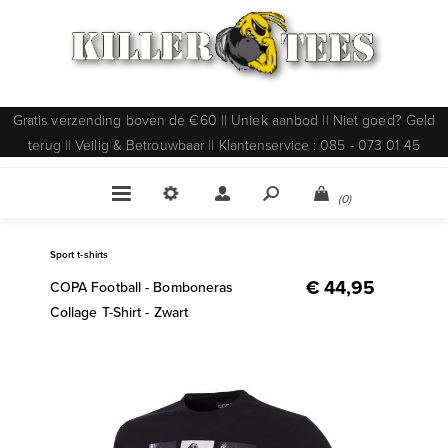
Gratis verzending boven de €60 || Uniek aanbod || Niet goed? Geld
terug || Veilig & Betrouwbaar || Klantenservice : 085 - 073 01 45
(0)
Sport t-shirts
€ 44,95
COPA Football - Bomboneras
Collage T-Shirt - Zwart