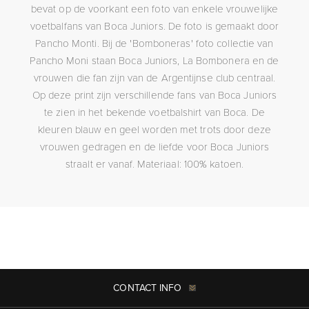
bevat op de voorkant een foto van enkele vrouwelijke
voetbalfans van Boca Juniors. De foto is gemaakt door
Pancho Monti. Bij de 'Bomboneras' foto collectie van
Pancho Moni staan Boca Juniors, La Bombonera en de
vrouwen die fan zijn van de Argentijnse club centraal.
Op deze print zijn verschillende fans van Boca Juniors
te zien in het bekende voetbalshirt van Boca. De
kleuren blauw en geel worden met trots door deze
vrouwen gedragen en de liefde voor Boca Juniors
straalt er vanaf. Materiaal: 100% katoen.
CONTACT INFO