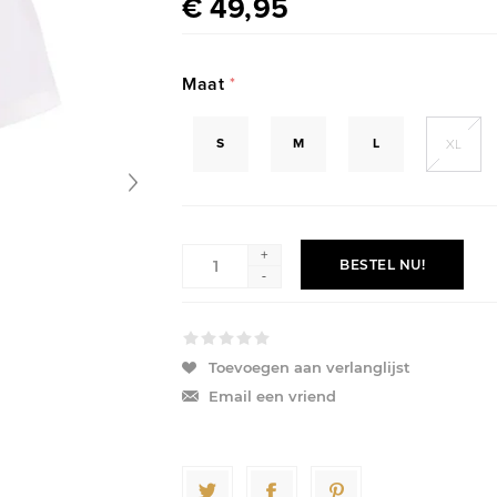
€ 49,95
Maat
*
S
M
L
XL
+
BESTEL NU!
-
Toevoegen aan verlanglijst
Email een vriend