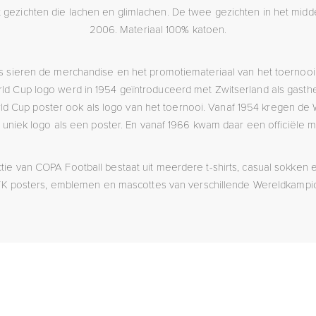
gezichten die lachen en glimlachen. De twee gezichten in het midd
2006. Materiaal 100% katoen.
os sieren de merchandise en het promotiemateriaal van het toernooi
ld Cup logo werd in 1954 geïntroduceerd met Zwitserland als gasthe
rld Cup poster ook als logo van het toernooi. Vanaf 1954 kregen d
uniek logo als een poster. En vanaf 1966 kwam daar een officiële ma
ctie van COPA Football bestaat uit meerdere t-shirts, casual sokken
e WK posters, emblemen en mascottes van verschillende Wereldkamp