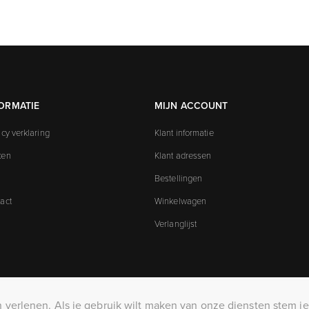
ORMATIE
MIJN ACCOUNT
acy verklaring
Klant informatie
ken
Klant adressen
Bestellingen
act
Winkelwagen
Verlanglijst
verlenen. Als je gebruik wilt maken van onze diensten stem je
pyright ; 2026 KillerTees. Alle rechten voorbehouden
Powered by
nopCommer