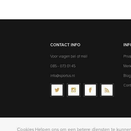
CONTACT INFO
INF
Voor vragen bel of mail
Priv
085 - 073 01 45
Mer
info@sportus.nl
Blog
Cont
Cookies Helpen ons om een betere diensten te kunnen 
Co