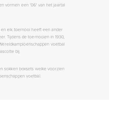
en vormen een '06' van het jaartal
 en elk toernooi heeft een ander
er. Tijdens de toernooien in 1930,
e Wereldkampioenschappen voetbal
scotte bij.
 en sokken boxsets welke voorzien
ioenschappen voetbal.