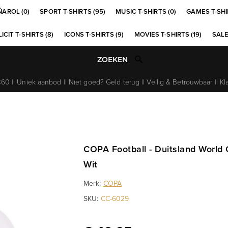
ÑAROL (0)
SPORT T-SHIRTS (95)
MUSIC T-SHIRTS (0)
GAMES T-SHI
ICIT T-SHIRTS (8)
ICONS T-SHIRTS (9)
MOVIES T-SHIRTS (19)
SALE
0 || Uniek aanbod || Niet goed? Geld terug || Veilig & Betrouwbaar || Kl
COPA Football - Duitsland World 
Wit
Merk:
COPA
SKU:
CC-6029