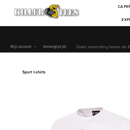
CA PE
EXPL
Mijn account
Verlanglijst
(0)
Gratis verzending boven de €6
Sport t-shirts