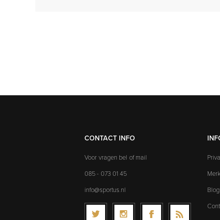
CONTACT INFO
INF
Voor vragen bel of mail
Priv
085 - 073 01 45
Mer
info@sportus.nl
Blog
Cont