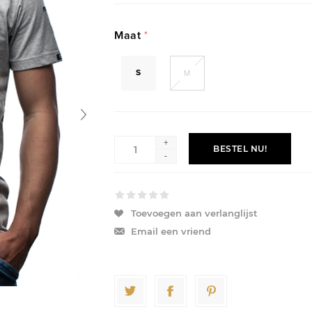
Maat
*
S
M
+
BESTEL NU!
-
Toevoegen aan verlanglijst
Email een vriend