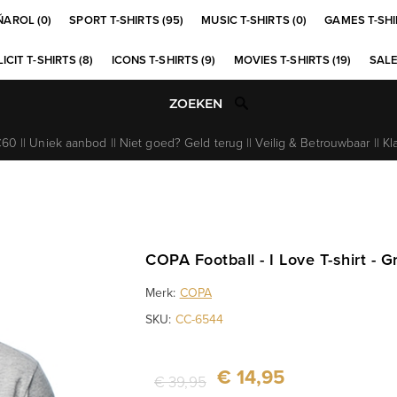
ÑAROL (0)
SPORT T-SHIRTS (95)
MUSIC T-SHIRTS (0)
GAMES T-SHI
ICIT T-SHIRTS (8)
ICONS T-SHIRTS (9)
MOVIES T-SHIRTS (19)
SALE
0 || Uniek aanbod || Niet goed? Geld terug || Veilig & Betrouwbaar || Kl
COPA Football - I Love T-shirt - Gr
Merk:
COPA
SKU:
CC-6544
€ 14,95
€ 39,95