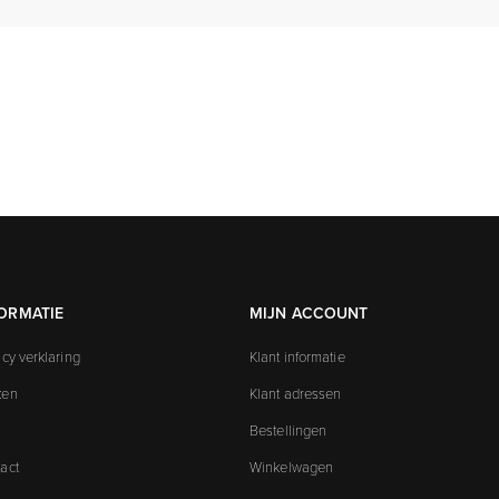
ORMATIE
MIJN ACCOUNT
acy verklaring
Klant informatie
ken
Klant adressen
Bestellingen
act
Winkelwagen