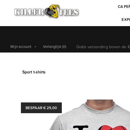
CA PE
EXPL
Mijn account
Verlanglijst
(0)
Gratis verzending boven de €6
Sport t-shirts
BESPAAR € 25,00