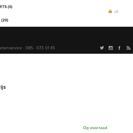
RTS (0)
(0)
 (20)
antenservice : 085 - 073 01 45
ijs
Op voorraad