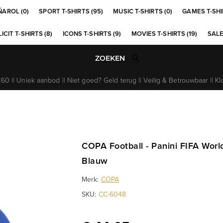
ÑAROL (0)
SPORT T-SHIRTS (95)
MUSIC T-SHIRTS (0)
GAMES T-SHI
ICIT T-SHIRTS (8)
ICONS T-SHIRTS (9)
MOVIES T-SHIRTS (19)
SALE
0 || Uniek aanbod || Niet goed? Geld terug || Veilig & Betrouwbaar || Kl
COPA Football - Panini FIFA World
Blauw
Merk:
COPA
SKU:
CC-6048