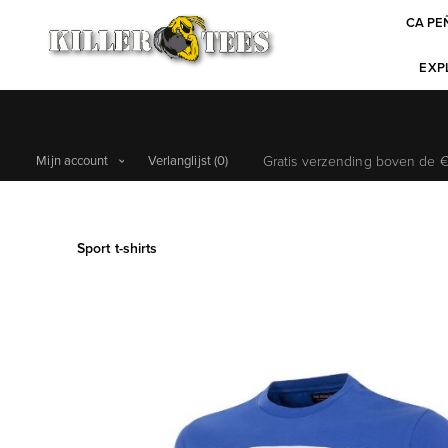
CA PE
EXPL
Mijn account
Verlanglijst
(0)
Gratis verzending boven de €6
Sport t-shirts