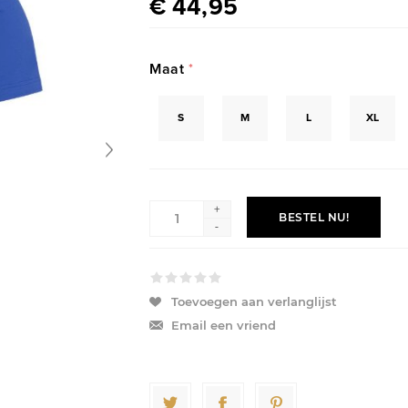
€ 44,95
Maat
*
S
M
L
XL
+
BESTEL NU!
-
Toevoegen aan verlanglijst
Email een vriend