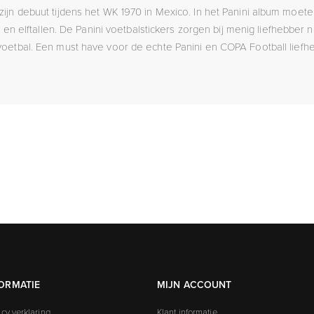
zijn debuut tijdens het WK 1970 in Mexico. In het Panini album moet
 en elftallen. De Panini voetbalstickers zorgen bij menig liefhebber
 voetbal. Een must have voor de echte Panini en COPA Football liefhe
ORMATIE
MIJN ACCOUNT
acy verklaring
Klant informatie