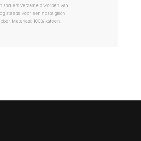
en stickers verzameld worden van
 nog steeds voor een nostalgisch
bber. Materiaal: 100% katoen.