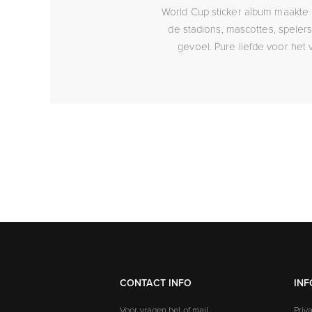
World Cup sticker album maakte 
de stadions, mascottes, spelers
gevoel. Pure liefde voor het
CONTACT INFO
INF
Voor vragen bel of mail
Priv