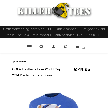
Gratis verzending boven de €60 || Uniek aanbod || Niet goed? Geld
terug || Veilig & Betrouwbaar || Klantenservice : 085 - 073 01 45
(0)
Sport t-shirts
€ 44,95
COPA Football - Italië World Cup
1934 Poster T-Shirt - Blauw