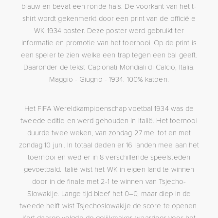
blauw en bevat een ronde hals. De voorkant van het t-
shirt wordt gekenmerkt door een print van de officiële
WK 1934 poster. Deze poster werd gebruikt ter
informatie en promotie van het toernooi. Op de print is
een speler te zien welke een trap tegen een bal geeft.
Daaronder de tekst Capionati Mondiali di Calcio, Italia.
Maggio - Giugno - 1934. 100% katoen.
Het FIFA Wereldkampioenschap voetbal 1934 was de
tweede editie en werd gehouden in Italië. Het toernooi
duurde twee weken, van zondag 27 mei tot en met
zondag 10 juni. In totaal deden er 16 landen mee aan het
toernooi en wed er in 8 verschillende speelsteden
gevoetbald. Italië wist het WK in eigen land te winnen
door in de finale met 2-1 te winnen van Tsjecho-
Slowakije. Lange tijd bleef het 0–0, maar diep in de
tweede helft wist Tsjechoslowakije de score te openen.
Kort daarop volgde de gelijkmaker, waardoor voor het