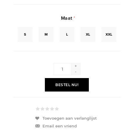
Maat
*
S
M
L
XL
XXL
+
-
BESTEL NU!
Toevoegen aan verlanglijst
Email een vriend