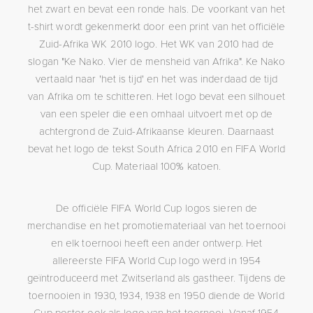
het zwart en bevat een ronde hals. De voorkant van het
t-shirt wordt gekenmerkt door een print van het officiële
Zuid-Afrika WK 2010 logo. Het WK van 2010 had de
slogan "Ke Nako. Vier de mensheid van Afrika". Ke Nako
vertaald naar 'het is tijd' en het was inderdaad de tijd
van Afrika om te schitteren. Het logo bevat een silhouet
van een speler die een omhaal uitvoert met op de
achtergrond de Zuid-Afrikaanse kleuren. Daarnaast
bevat het logo de tekst South Africa 2010 en FIFA World
Cup. Materiaal 100% katoen.
De officiële FIFA World Cup logos sieren de
merchandise en het promotiemateriaal van het toernooi
en elk toernooi heeft een ander ontwerp. Het
allereerste FIFA World Cup logo werd in 1954
geïntroduceerd met Zwitserland als gastheer. Tijdens de
toernooien in 1930, 1934, 1938 en 1950 diende de World
Cup poster ook als logo van het toernooi. Vanaf 1954