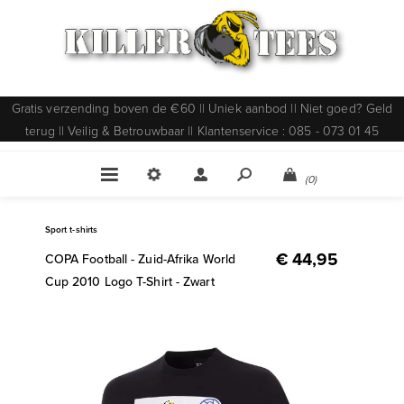
Gratis verzending boven de €60 || Uniek aanbod || Niet goed? Geld
terug || Veilig & Betrouwbaar || Klantenservice : 085 - 073 01 45
(0)
Sport t-shirts
€ 44,95
COPA Football - Zuid-Afrika World
Cup 2010 Logo T-Shirt - Zwart