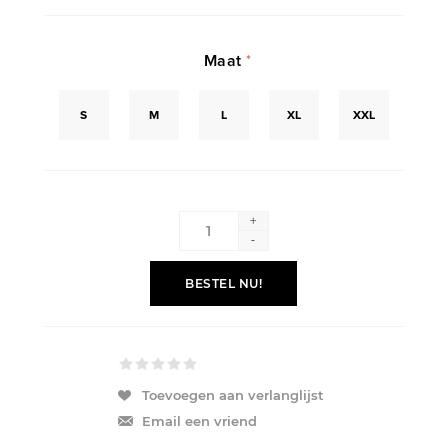
Maat
*
S
M
L
XL
XXL
+
-
BESTEL NU!
Toevoegen aan verlanglijst
Email een vriend