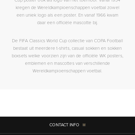
kregen de Wereldkampioenschappen voetbal zowel
een uniek logo als een poster. En vanaf 1966 kwam
daar een officiële mascotte bij.
De FIFA Classics World Cup collectie van COPA Football
bestaat uit meerdere t-shirts, casual sokken en sokken
boxsets welke voorzien zijn van de officiële WK posters,
emblemen en mascottes van verschillende
Wereldkampioenschappen voetbal.
CONTACT INFO