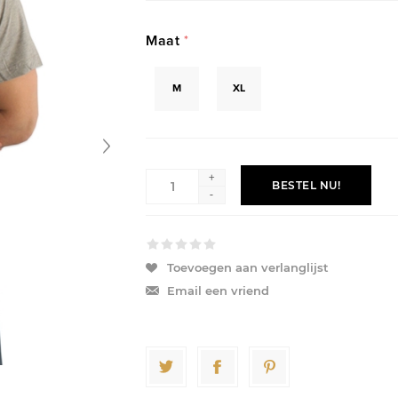
Maat
*
M
XL
+
BESTEL NU!
-
Toevoegen aan verlanglijst
Email een vriend