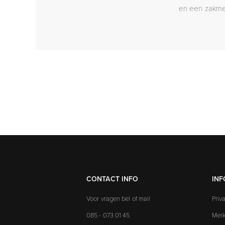
en een zakmes
CONTACT INFO
INF
Voor vragen bel of mail
Priv
085 - 073 01 45
Mer