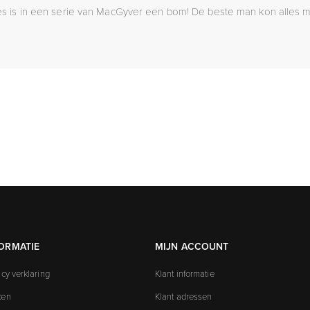
 is in een serie van MacGyver een bom! De beste man kon alles ma
ORMATIE
MIJN ACCOUNT
acy verklaring
Klant informatie
ken
Klant adressen