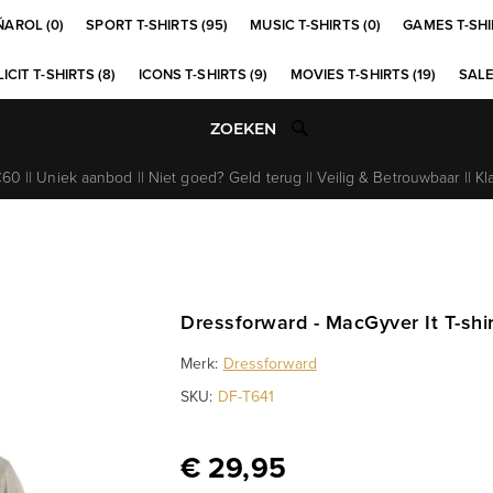
ÑAROL (0)
SPORT T-SHIRTS (95)
MUSIC T-SHIRTS (0)
GAMES T-SHI
ICIT T-SHIRTS (8)
ICONS T-SHIRTS (9)
MOVIES T-SHIRTS (19)
SALE
0 || Uniek aanbod || Niet goed? Geld terug || Veilig & Betrouwbaar || Kl
Dressforward - MacGyver It T-shirt
Merk:
Dressforward
SKU:
DF-T641
€ 29,95