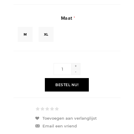
Maat
*
M
XL
+
-
BESTEL NU!
Toevoegen aan verlanglijst
Email een vriend