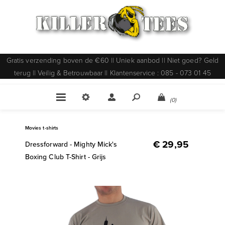
Gratis verzending boven de €60 || Uniek aanbod || Niet goed? Geld
terug || Veilig & Betrouwbaar || Klantenservice : 085 - 073 01 45
(0)
Movies t-shirts
€ 29,95
Dressforward - Mighty Mick's
Boxing Club T-Shirt - Grijs