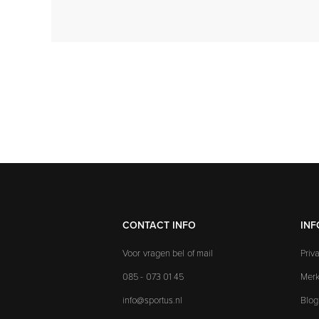
CONTACT INFO
INF
Voor vragen bel of mail
Priv
085 - 073 01 45
Mer
info@sportus.nl
Blog