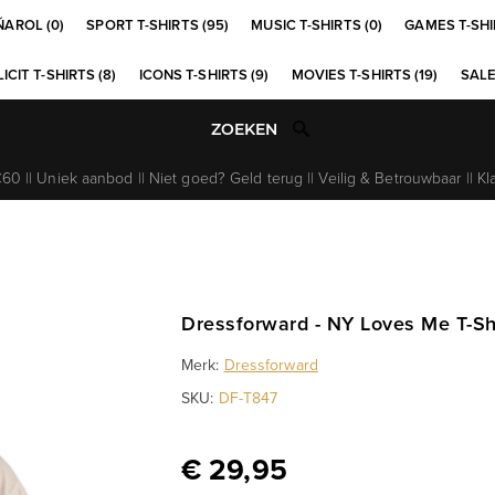
ÑAROL (0)
SPORT T-SHIRTS (95)
MUSIC T-SHIRTS (0)
GAMES T-SHI
ICIT T-SHIRTS (8)
ICONS T-SHIRTS (9)
MOVIES T-SHIRTS (19)
SALE
0 || Uniek aanbod || Niet goed? Geld terug || Veilig & Betrouwbaar || Kl
Dressforward - NY Loves Me T-Shi
Merk:
Dressforward
SKU:
DF-T847
€ 29,95