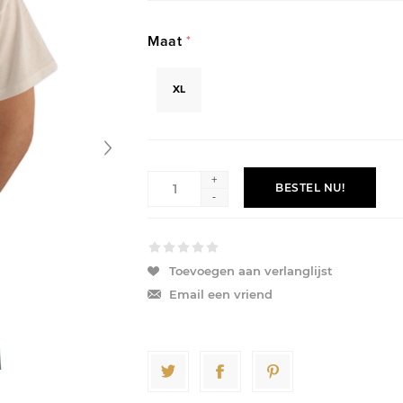
Maat
*
XL
+
BESTEL NU!
-
Toevoegen aan verlanglijst
Email een vriend