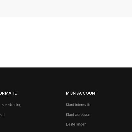
ORMATIE
MIJN ACCOUNT
acy verklaring
Klant informatie
ken
Klant adressen
Bestellingen