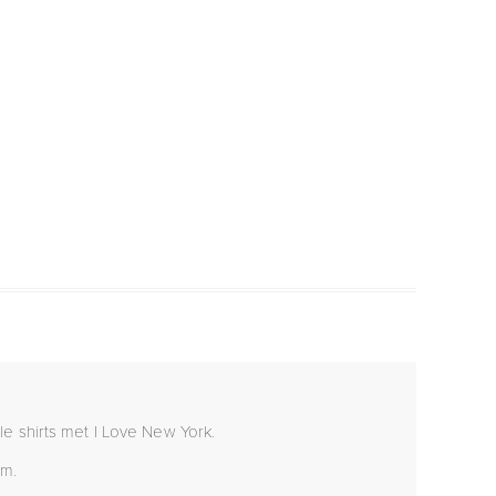
le shirts met I Love New York.
rm.