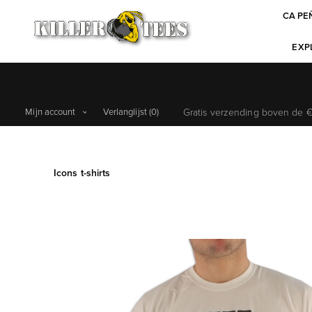
CA PE
EXPL
Mijn account
Verlanglijst
(0)
Gratis verzending boven de €6
Icons t-shirts