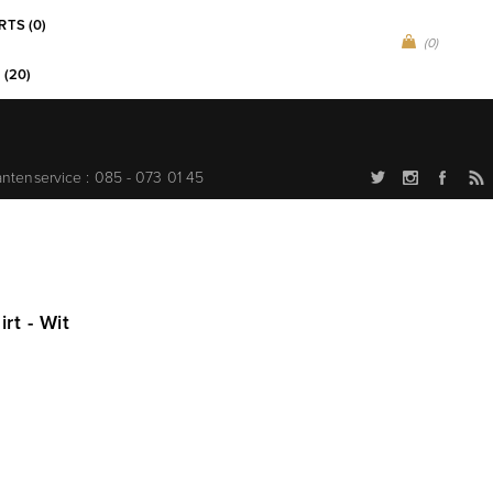
RTS (0)
(0)
 (20)
antenservice : 085 - 073 01 45
rt - Wit