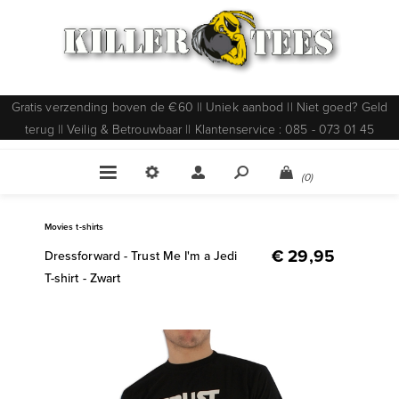
Gratis verzending boven de €60 || Uniek aanbod || Niet goed? Geld
terug || Veilig & Betrouwbaar || Klantenservice : 085 - 073 01 45
(0)
Movies t-shirts
€ 29,95
Dressforward - Trust Me I'm a Jedi
T-shirt - Zwart