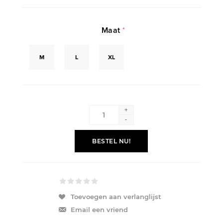
Maat
*
M
L
XL
+
-
BESTEL NU!
Toevoegen aan verlanglijst
Email een vriend