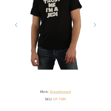
Merk:
Dressforward
SKU:
DF-T981