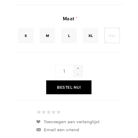
Maat
*
S
M
L
XL
XXL
+
-
BESTEL NU!
Toevoegen aan verlanglijst
Email een vriend