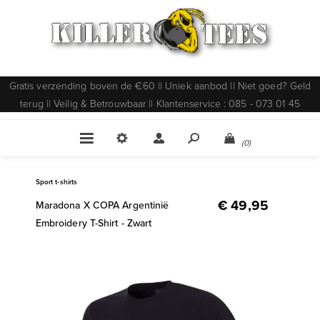
Gratis verzending boven de €60 || Uniek aanbod || Niet goed? Geld
terug || Veilig & Betrouwbaar || Klantenservice : 085 - 073 01 45
(0)
Sport t-shirts
€ 49,95
Maradona X COPA Argentinië
Embroidery T-Shirt - Zwart