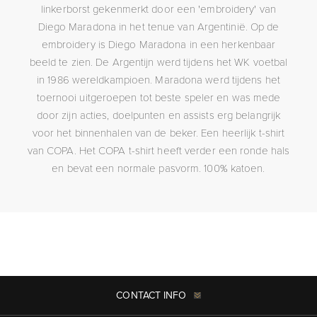
linkerborst gekenmerkt door een 'embroidery' van
Diego Maradona in het tenue van Argentinië. Op de
embroidery is Diego Maradona in een herkenbaar
beeld te zien. De Argentijn werd tijdens het WK voetbal
in 1986 wereldkampioen. Maradona werd tijdens het
toernooi uitgeroepen tot beste speler en was mede
door zijn acties, doelpunten en assists erg belangrijk
voor het binnenhalen van de beker. Een heerlijk t-shirt
van COPA. Het COPA t-shirt heeft verder een ronde hals
en bevat een normale pasvorm. 100% katoen.
CONTACT INFO