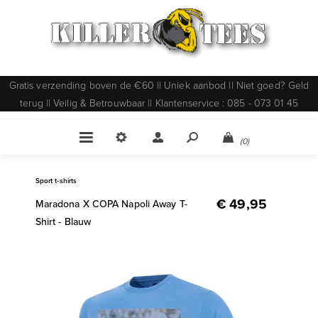
Gratis verzending boven de €60 || Uniek aanbod || Niet goed? Geld
terug || Veilig & Betrouwbaar || Klantenservice : 085 - 073 01 45
(0)
Sport t-shirts
€ 49,95
Maradona X COPA Napoli Away T-
Shirt - Blauw