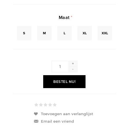
Maat
*
S
M
L
XL
XXL
+
-
BESTEL NU!
Toevoegen aan verlanglijst
Email een vriend