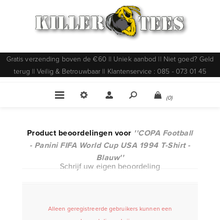
Gratis verzending boven de €60 || Uniek aanbod || Niet goed? Geld
terug || Veilig & Betrouwbaar || Klantenservice : 085 - 073 01 45
(0)
Product beoordelingen voor
COPA Football
- Panini FIFA World Cup USA 1994 T-Shirt -
Blauw
Schrijf uw eigen beoordeling
Alleen geregistreerde gebruikers kunnen een