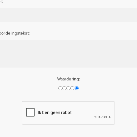
l:
ordelingstekst:
Waardering: