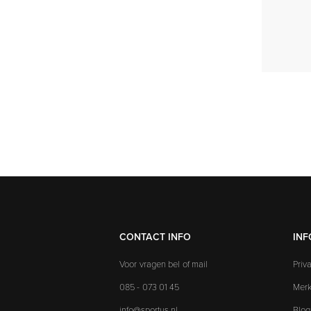
CONTACT INFO
INF
Voor vragen bel of mail
Priv
085 - 073 01 45
Mer
info@sportus.nl
Blog