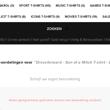
ÑAROL (0)
SPORT T-SHIRTS (95)
MUSIC T-SHIRTS (0)
GAMES T-SHI
ICIT T-SHIRTS (8)
ICONS T-SHIRTS (9)
MOVIES T-SHIRTS (19)
SALE
0 || Uniek aanbod || Niet goed? Geld terug || Veilig & Betrouwbaar || Kl
eoordelingen voor
Dressforward - Son of a Mitch T-shirt - 
Schrijf uw eigen beoordeling
Alleen geregistreerde gebruikers kunnen een beoordeling schrijven