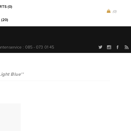
RTS (0)
(0)
 (20)
antenservice : 085 - 073 01 45
Light Blue