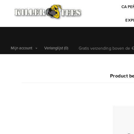
CA PE
EXPL
Mijn account
Verlanglijst
(0)
Gratis verzending boven de €6
Product b