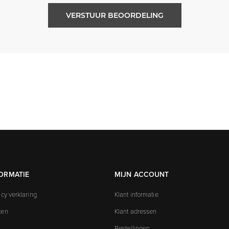
VERSTUUR BEOORDELING
ORMATIE
MIJN ACCOUNT
acy verklaring
Klant informatie
ken
Klant adressen
Bestellingen