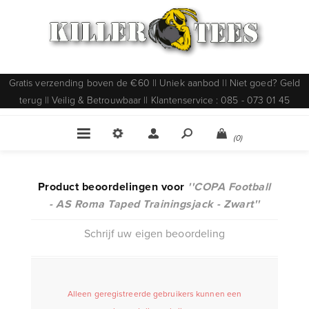
Gratis verzending boven de €60 || Uniek aanbod || Niet goed? Geld
terug || Veilig & Betrouwbaar || Klantenservice : 085 - 073 01 45
(0)
Product beoordelingen voor
COPA Football
- AS Roma Taped Trainingsjack - Zwart
Schrijf uw eigen beoordeling
Alleen geregistreerde gebruikers kunnen een