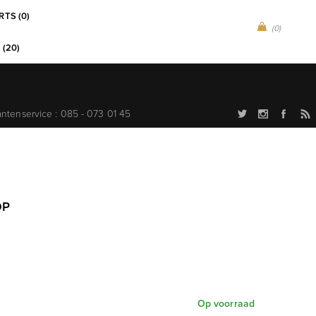
RTS (0)
(0)
 (20)
antenservice : 085 - 073 01 45
OP
Op voorraad