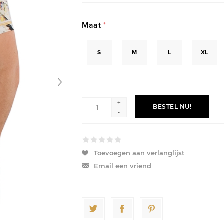
Maat
*
S
M
L
XL
+
BESTEL NU!
-
Toevoegen aan verlanglijst
Email een vriend