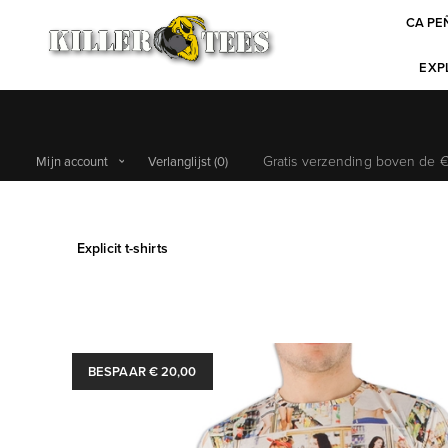
CA PE
EXPL
Gratis verzending boven de €6
Mijn account
Verlanglijst
(0)
Explicit t-shirts
BESPAAR € 20,00