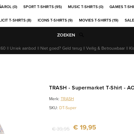
ÑAROL (0)
SPORT T-SHIRTS (95)
MUSIC T-SHIRTS (0)
GAMES T-SHI
ICIT T-SHIRTS (8)
ICONS T-SHIRTS (9)
MOVIES T-SHIRTS (19)
SALE
0 || Uniek aanbod || Niet goed? Geld terug || Veilig & Betrouwbaar || Kl
TRASH - Supermarket T-Shirt - A
Merk:
TRASH
SKU:
DT-Super
€ 19,95
€ 39,95