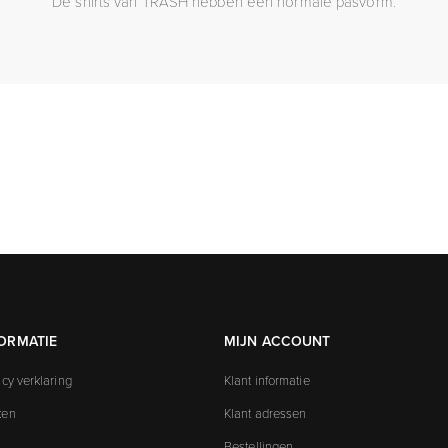
De shirts van TRASH hebben een normale pasvorm.
ORMATIE
MIJN ACCOUNT
acy verklaring
Klant informatie
ken
Klant adressen
Bestellingen