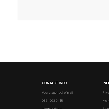
CONTACT INFO
INF
Voor vragen bel of mail
Priv
085 - 073 01 45
Mer
info@sportus.nl
Blog