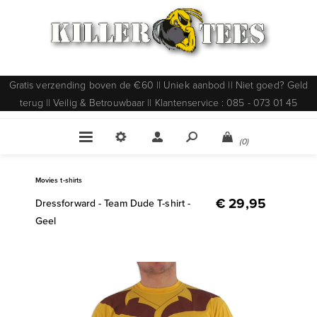
Gratis verzending boven de €60 || Uniek aanbod || Niet goed? Geld
terug || Veilig & Betrouwbaar || Klantenservice : 085 - 073 01 45
(0)
Movies t-shirts
€ 29,95
Dressforward - Team Dude T-shirt -
Geel