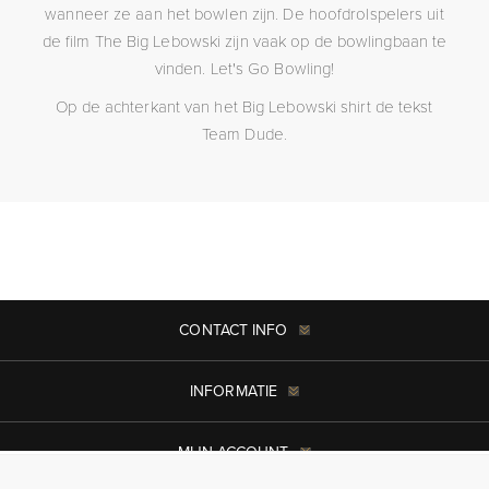
wanneer ze aan het bowlen zijn. De hoofdrolspelers uit
de film The Big Lebowski zijn vaak op de bowlingbaan te
vinden. Let's Go Bowling!
Op de achterkant van het Big Lebowski shirt de tekst
Team Dude.
CONTACT INFO
INFORMATIE
MIJN ACCOUNT