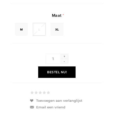
Maat
*
M
L
XL
+
-
BESTEL NU!
Toevoegen aan verlanglijst
Email een vriend