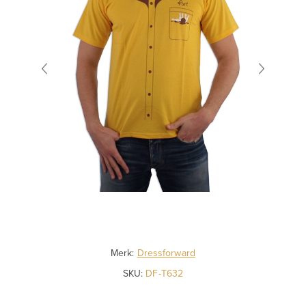
Merk:
Dressforward
SKU:
DF-T632