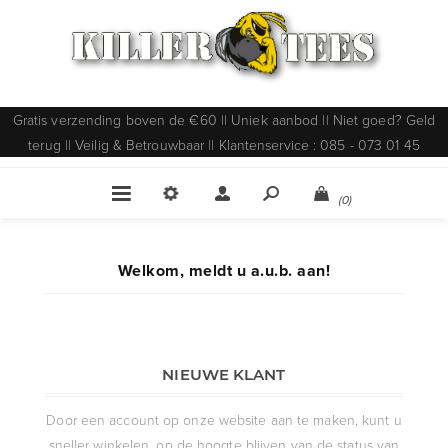
Gratis verzending boven de €60 || Uniek aanbod || Niet goed? Geld
terug || Veilig & Betrouwbaar || Klantenservice : 085 - 073 01 45
(0)
Welkom, meldt u a.u.b. aan!
NIEUWE KLANT
Door een account op onze website aan te maken, kunt u
sneller winkelen, op de hoogte blijven van de status van