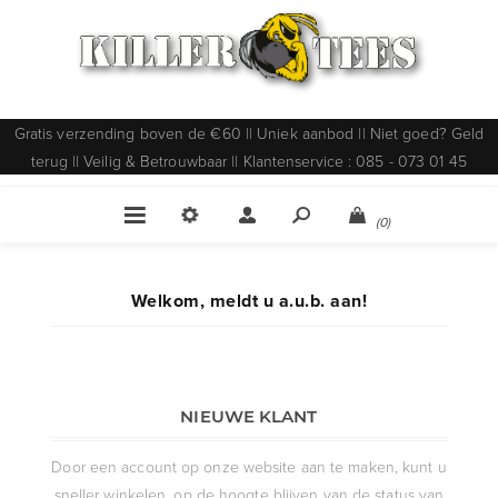
Gratis verzending boven de €60 || Uniek aanbod || Niet goed? Geld
terug || Veilig & Betrouwbaar || Klantenservice : 085 - 073 01 45
(0)
Welkom, meldt u a.u.b. aan!
NIEUWE KLANT
Door een account op onze website aan te maken, kunt u
sneller winkelen, op de hoogte blijven van de status van