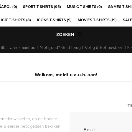
ÑAROL (0)
SPORT T-SHIRTS (95)
MUSIC T-SHIRTS (0)
GAMES T-SHI
ICIT T-SHIRTS (8)
ICONS T-SHIRTS (9)
MOVIES T-SHIRTS (19)
SALE
0 || Uniek aanbod || Niet goed? Geld terug || Veilig & Betrouwbaar || Kl
Welkom, meldt u a.u.b. aan!
T
sneller winkelen, op de hoogte
die u eerder hebt gedaan bekijken
E-mail: