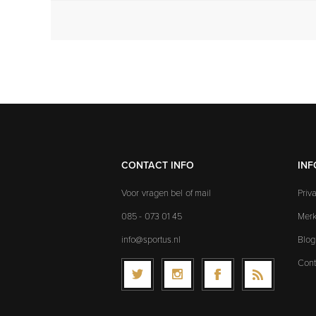
CONTACT INFO
INF
Voor vragen bel of mail
Priv
085 - 073 01 45
Mer
info@sportus.nl
Blog
Cont