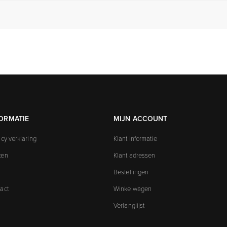
ORMATIE
MIJN ACCOUNT
acy verklaring
Klant informatie
ken
Klant adressen
Bestellingen
act
Winkelwagen
Verlanglijst