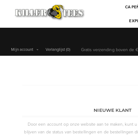
CA PE
EXPL
Mijn account
Verlanglijst
(0)
Gratis verzending boven de €6
NIEUWE KLANT
Door een account op onze website aan te maken, kunt u 
blijven van de status van bestellingen en de bestellingen 