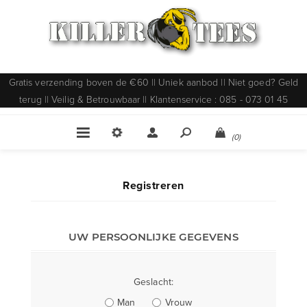
Gratis verzending boven de €60 || Uniek aanbod || Niet goed? Geld
terug || Veilig & Betrouwbaar || Klantenservice : 085 - 073 01 45
(0)
Registreren
UW PERSOONLIJKE GEGEVENS
Geslacht:
Man
Vrouw