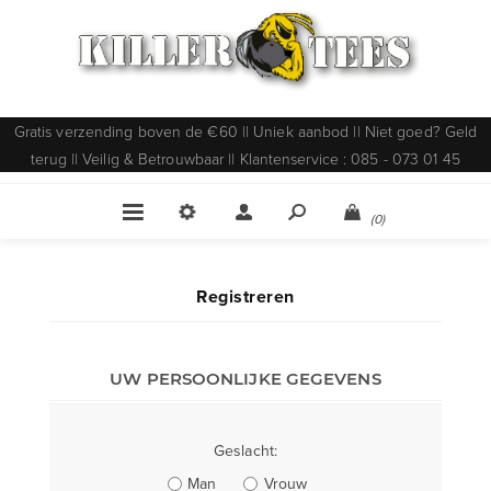
Gratis verzending boven de €60 || Uniek aanbod || Niet goed? Geld
terug || Veilig & Betrouwbaar || Klantenservice : 085 - 073 01 45
(0)
Registreren
UW PERSOONLIJKE GEGEVENS
Geslacht:
Man
Vrouw