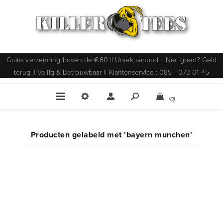
Gratis verzending boven de €60 || Uniek aanbod || Niet goed? Geld
terug || Veilig & Betrouwbaar || Klantenservice : 085 - 073 01 45
(0)
Producten gelabeld met 'bayern munchen'