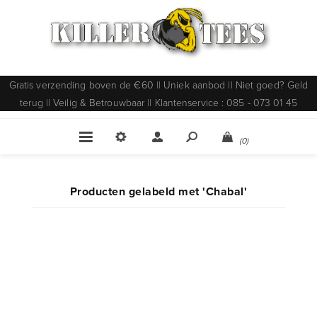
Gratis verzending boven de €60 || Uniek aanbod || Niet goed? Geld
terug || Veilig & Betrouwbaar || Klantenservice : 085 - 073 01 45
(0)
Producten gelabeld met 'Chabal'