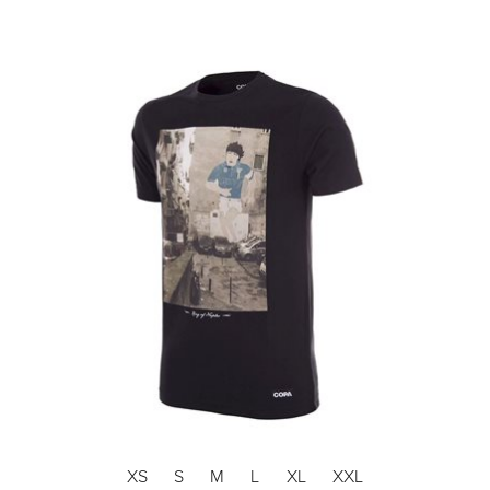
XS
S
M
L
XL
XXL