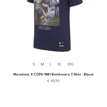
S
M
L
XL
XXL
Maradona X COPA 1981 Bombonera T-Shirt - Blauw
€ 49,95