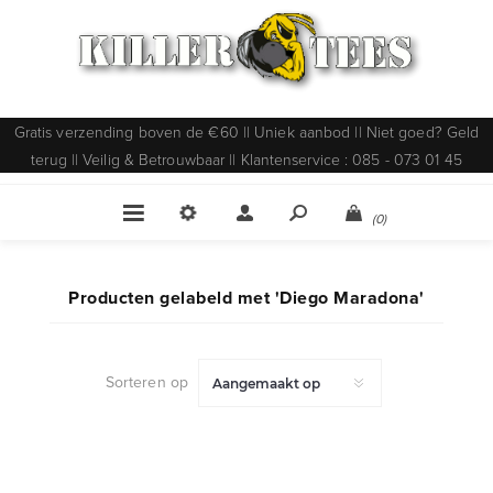
Gratis verzending boven de €60 || Uniek aanbod || Niet goed? Geld
terug || Veilig & Betrouwbaar || Klantenservice : 085 - 073 01 45
(0)
Producten gelabeld met 'Diego Maradona'
Sorteren op